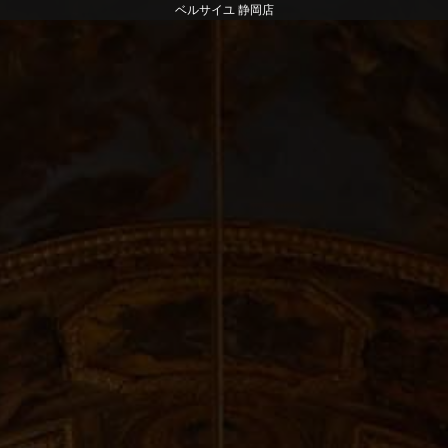
ベルサイユ 静岡店