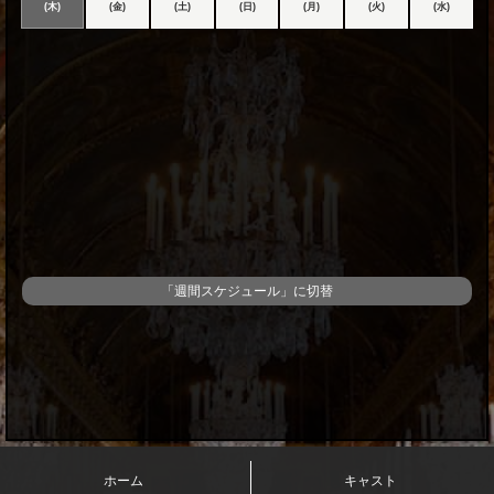
(木)
(金)
(土)
(日)
(月)
(火)
(水)
イ
ユ
静
岡
店
の
ス
ケ
「週間スケジュール」に切替
ジ
ュ
ー
ル
一
ホーム
キャスト